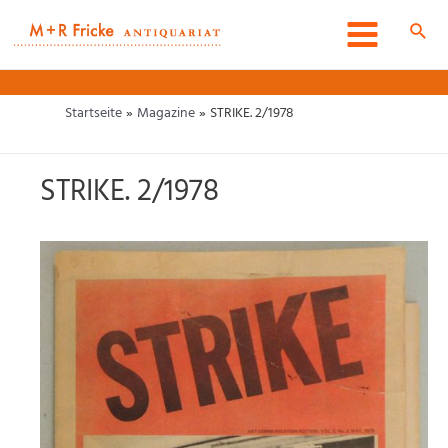
Zum
Inhalt
Such
Main
springen
Menu
Startseite
Magazine
STRIKE. 2/1978
STRIKE. 2/1978