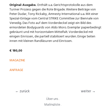
Original-Ausgabe.
Enthält u.a. Gerichtsprotokolle aus dem
Turiner Prozess gegen die Rote Brigade. Weitere Beiträge von
Peter Dudar, Tony Rickaby, Amnesty International u.a. Mit einer
Spezial-Einlage vom Central STRIKE Committee zur Biennale von
Venedig. Das Foto auf dem Vorderdeckel zeigt ein Bild des
ermordeten Bodyguards von Aldo Moro. Exemplar papierbedingt
gebräunt und mit horizontalem Mittelfalt. Vorderdeckel mit
einigen Einrissen, die partiell stabilisiert wurden. Einige Seiten
innen mit kleinen Randläsuren und Einrissen.
€ 180,00
MAGAZINE
ANFRAGE
Beitragsnavigation
←
zurück
weiter
→
Über uns .
Mailingliste .