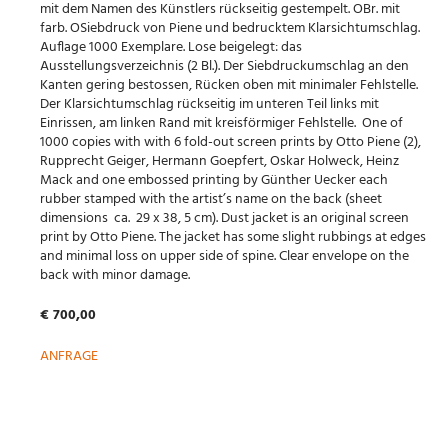
mit dem Namen des Künstlers rückseitig gestempelt. OBr. mit
farb. OSiebdruck von Piene und bedrucktem Klarsichtumschlag.
Auflage 1000 Exemplare. Lose beigelegt: das
Ausstellungsverzeichnis (2 Bl.). Der Siebdruckumschlag an den
Kanten gering bestossen, Rücken oben mit minimaler Fehlstelle.
Der Klarsichtumschlag rückseitig im unteren Teil links mit
Einrissen, am linken Rand mit kreisförmiger Fehlstelle. One of
1000 copies with with 6 fold-out screen prints by Otto Piene (2),
Rupprecht Geiger, Hermann Goepfert, Oskar Holweck, Heinz
Mack and one embossed printing by Günther Uecker each
rubber stamped with the artist’s name on the back (sheet
dimensions ca. 29 x 38, 5 cm). Dust jacket is an original screen
print by Otto Piene. The jacket has some slight rubbings at edges
and minimal loss on upper side of spine. Clear envelope on the
back with minor damage.
€ 700,00
ANFRAGE