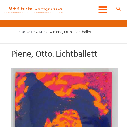
Zum
Inhalt
Such
Main
springen
Menu
Startseite
Kunst
Piene, Otto. Lichtballett.
Piene, Otto. Lichtballett.