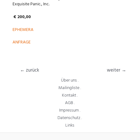
Exquisite Panic., Inc.
€ 200,00
EPHEMERA
ANFRAGE
Beitragsnavigation
←
zurück
weiter
→
Über uns .
Mailingliste .
Kontakt .
AGB .
Impressum .
Datenschutz .
Links